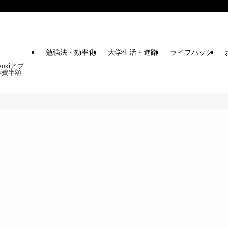
勉強法・効率化
大学生活・進路
ライフハック
kiアプ
学費半額