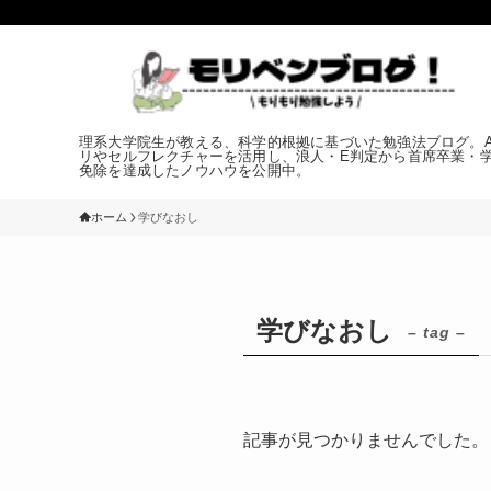
理系大学院生が教える、科学的根拠に基づいた勉強法ブログ。An
リやセルフレクチャーを活用し、浪人・E判定から首席卒業・
免除を達成したノウハウを公開中。
ホーム
学びなおし
学びなおし
– tag –
記事が見つかりませんでした。