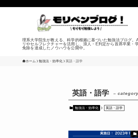
理系大学院生が教える、科学的根拠に基づいた勉強法ブログ。An
リやセルフレクチャーを活用し、浪人・E判定から首席卒業・
免除を達成したノウハウを公開中。
ホーム
勉強法・効率化
英語・語学
英語・語学
– category
勉強法・効率化
英語・語学