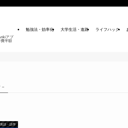
勉強法・効率化
大学生活・進路
ライフハック
kiアプ
学費半額
 –
英語・語学