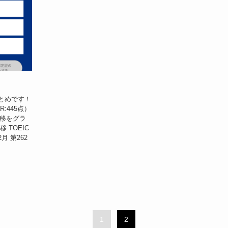
まとめです！
R:445点）
推移をグラ
 TOEIC
2月 第262
1
2