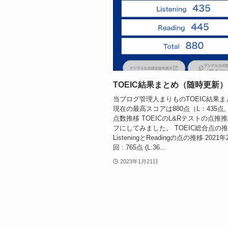
TOEIC結果まとめ（随時更新）
当ブログ管理人まりものTOEIC結果
現在の最高スコアは880点（L：435点, 
点数推移 TOEICのL&Rテストの点推
フにしてみました。 TOEIC総合点の推移
ListeningとReadingの点の推移 2021年
回 : 765点 (L:36...
2023年1月21日