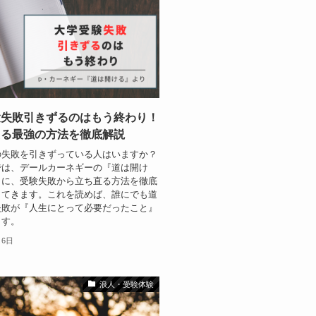
験失敗引きずるのはもう終わり！
える最強の方法を徹底解説
の失敗を引きずっている人はいますか？
では、デールカーネギーの『道は開け
とに、受験失敗から立ち直る方法を徹底
してきます。これを読めば、誰にでも道
失敗が『人生にとって必要だったこと』
ます。
月6日
浪人・受験体験