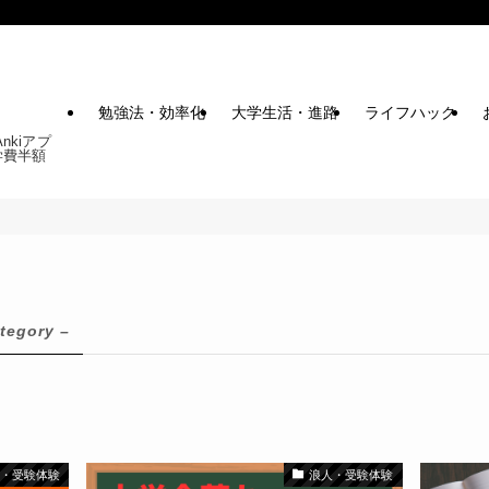
勉強法・効率化
大学生活・進路
ライフハック
kiアプ
学費半額
tegory –
人・受験体験
浪人・受験体験