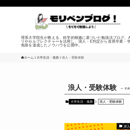
理系大学院生が教える、科学的根拠に基づいた勉強法ブログ。An
リやセルフレクチャーを活用し、浪人・E判定から首席卒業・
免除を達成したノウハウを公開中。
ホーム
大学生活・進路
浪人・受験体験
浪人・受験体験
– ca
大学生活・進路
浪人・受験体験
浪