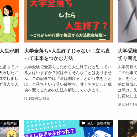
人生が劇
大学全落ち=人生終了じゃない！立ち直
大学受
って未来をつかむ方法
切り替
と思ってい
大学受験で全落ちしたから人生終了だと思ってい
大学受験
失敗したに
る人はいますか？実は全くそんなことはありませ
この記事
成功しまし
ん。この記事では『道は開ける』という本をもと
る』をも
ず浪人で人
に、全落ちという苦い経験を、甘くておいしい成
的に解説
功へ変えるための方法を解説していきます。
は開け、
に変化し
2024年1月6日
2024年1
人・受験体験
浪人・受験体験