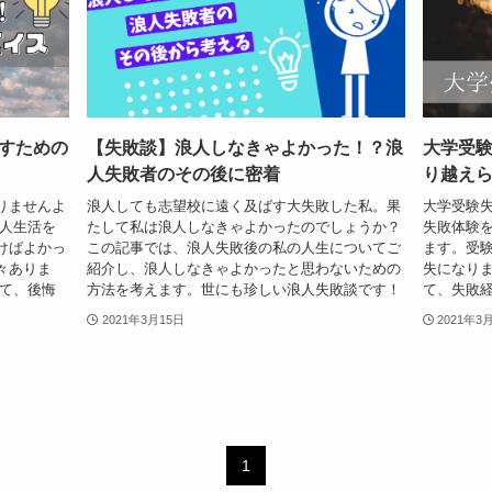
すための
【失敗談】浪人しなきゃよかった！？浪
大学受
人失敗者のその後に密着
り越え
りませんよ
浪人しても志望校に遠く及ばす大失敗した私。果
大学受験
浪人生活を
たして私は浪人しなきゃよかったのでしょうか？
失敗体験
けばよかっ
この記事では、浪人失敗後の私の人生についてご
ます。受
々ありま
紹介し、浪人しなきゃよかったと思わないための
失になり
えて、後悔
方法を考えます。世にも珍しい浪人失敗談です！
て、失敗
2021年3月15日
2021年3
1