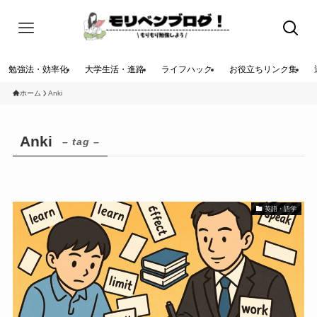
勉強法・効率化
大学生活・進路
ライフハック
お役立ちリンク集
ホーム
Anki
Anki
– tag –
英語・語学