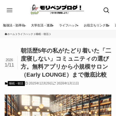
勉強法・効率化
大学生活・進路
ライフハック
お役立ちリンク集
ホーム
ライフハック
睡眠・朝活
朝活歴5年の私がたどり着いた「二
度寝しない」コミュニティの選び
2026
1/11
方。無料アプリから小規模サロン
（Early LOUNGE）まで徹底比較
2025年12月29日
2026年1月11日
睡眠・朝活