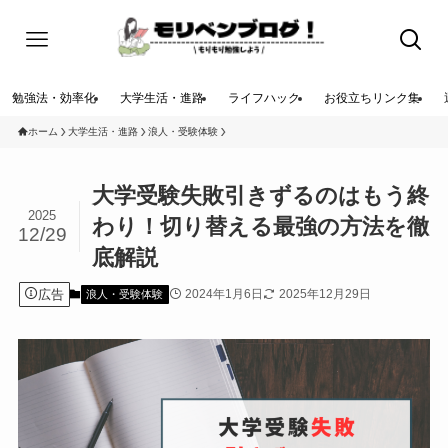
勉強法・効率化
大学生活・進路
ライフハック
お役立ちリンク集
ホーム
大学生活・進路
浪人・受験体験
大学受験失敗引きずるのはもう終
2025
わり！切り替える最強の方法を徹
12/29
底解説
広告
2024年1月6日
2025年12月29日
浪人・受験体験